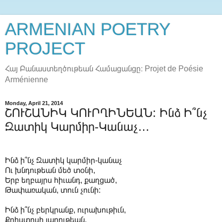
ARMENIAN POETRY
PROJECT
Հայ Բանաստեղծութեան Համացանցը։ Projet de Poésie
Arménienne
Monday, April 21, 2014
ՇՈՒՇԱՆԻԿ ԿՈՒՐՂԻՆԵԱՆ: Ինձ Ի՞նչ
Զատիկ Կարմիր-Կանաչ…
Ինձ ի՞նչ Զատիկ կարմիր-կանաչ
Ու խնդութեան մեծ տօնի,
Երբ եղբայրս հիւանդ, քաղցած,
Թափառական, տուն չունի:
Ինձ ի՞նչ բերկրանք, ուրախութիւն,
Քրիստոսի յարութեան,